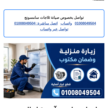
تواصل بخصوص صيانة ثلاجات سامسونج
01008049504
واتساب
اتصل مباشرة: 01008049504
تواصل عبر واتساب