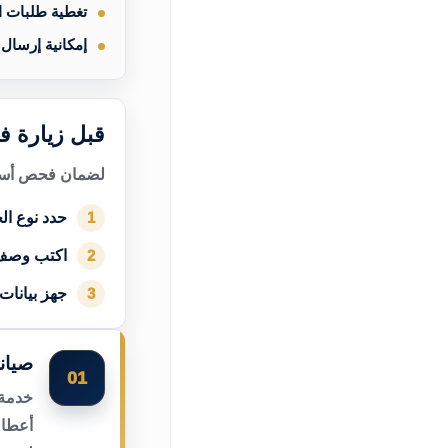
تغطية طلبات 
إمكانية إرسال
قبل زيارة ف
لضمان فحص أسرع
حدد نوع الج
1
اكتب وصف
2
جهز بيانات
3
صيان
01
خدمة 
أعطال