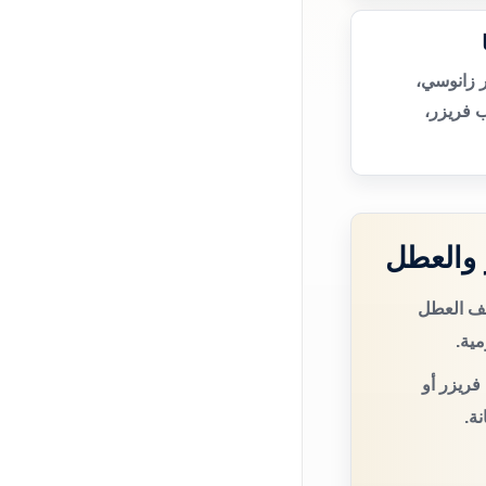
 زانوسي،
 فريزر،
 والعطل
صف العطل
مية.
فريزر أو
ة.