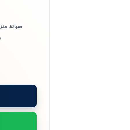
صيانة منز
و