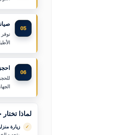
صيان
05
نوفر 
الأطب
احجز
06
للحجز
الجها
لماذا تختار
زيارة منزل
✓
وتحديد الخ