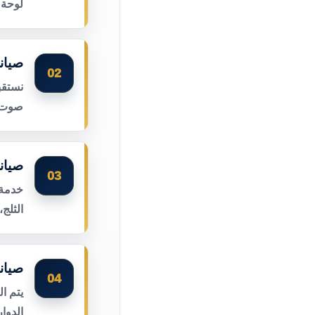
لوحة 
صيان
02
نستقب
صوت ا
صيان
03
خدمة 
الثلج
صيان
04
يتم ا
الدوا