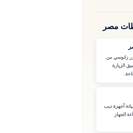
ظات مصر
ر
زر زانوسي من
ق الزيارة
حة.
انة أجهزة ديب
ة الجهاز