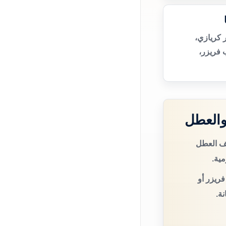
 كريازي،
 فريزر،
والعطل
صف العطل
مية.
فريزر أو
ة.