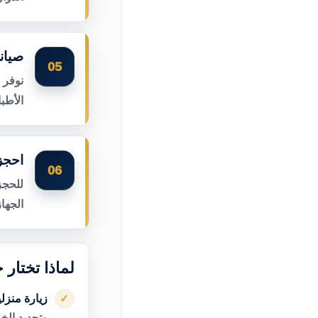
صيان
05
نوفر 
الأطب
احجز
06
للحجز
الجها
لماذا تختار
زيارة منزل
✓
وتحديد الخ