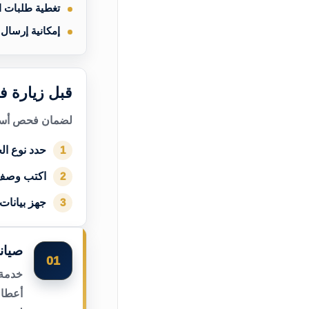
تغطية طلبات 
إمكانية إرسال
قبل زيارة ف
لضمان فحص أسرع
حدد نوع الج
1
اكتب وصف
2
جهز بيانات
3
صيان
01
خدمة 
أعطال