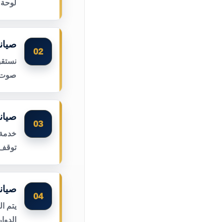
لوحة 
صيان
02
نستقب
صوت ا
صيان
03
خدمة 
توقف 
صيان
04
يتم ا
الدوا