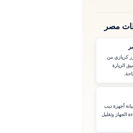
ظات مصر
ر
ر كريازي من
ق الزيارة
حة.
انة أجهزة ديب
ة الجهاز وتقليل