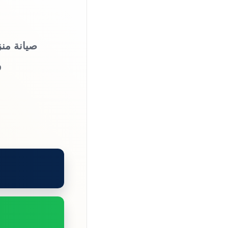
صيانة منز
و