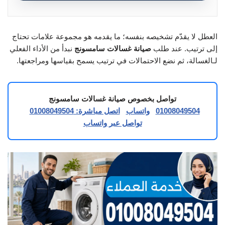
العطل لا يقدّم تشخيصه بنفسه؛ ما يقدمه هو مجموعة علامات تحتاج
إلى ترتيب. عند طلب
صيانة غسالات سامسونج
نبدأ من الأداء الفعلي
لـالغسالة، ثم نضع الاحتمالات في ترتيب يسمح بقياسها ومراجعتها.
تواصل بخصوص صيانة غسالات سامسونج
01008049504
واتساب
اتصل مباشرة: 01008049504
تواصل عبر واتساب