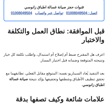
قنوات حجز صيانة غسالة اطباق زانوسي
اتصل: 01008049504
تواصل عبر واتساب
01008049504
قبل الموافقة: نطاق العمل والتكلفة
والاختبار
اعرف هل المقترح ضبط أم إصلاح أم استبدال، واطلب تكلفة كل خيار
ونتيجته المتوقعة وضمانه قبل اختيار المسار.
بعد التنفيذ يُعاد السيناريو نفسه: المتوقع مقابل الفعلي. تطابقهما مع
تحقق تنظيف الأطباق وشطفها وتجفيفها يؤكد نتيجة
صيانة غسالة
اطباق زانوسي
.
علامات شائعة وكيف تصفها بدقة