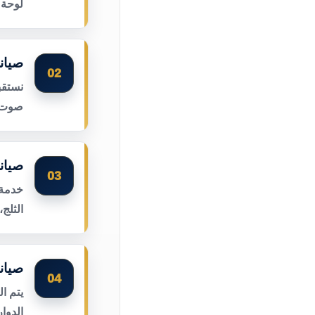
لوحة 
صيان
02
نستقب
صوت ا
صيان
03
خدمة 
الثلج
صيان
04
يتم ا
الدوا