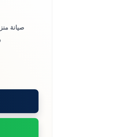
صيانة منز
و