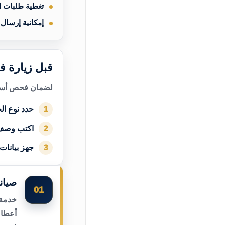
تغطية طلبات 
إمكانية إرسال
قبل زيارة ف
لضمان فحص أسرع
حدد نوع الج
1
اكتب وصف
2
جهز بيانات
3
صيان
01
خدمة 
أعطال