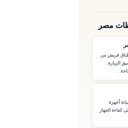
ظات مصر
ر
طباق فريش من
ق الزيارة
حة.
انة أجهزة
 كفاءة الجهاز