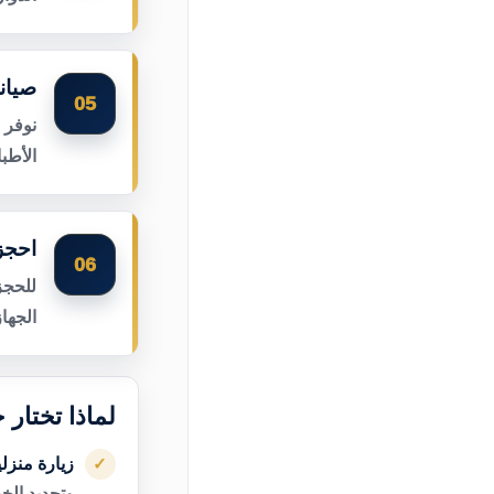
صيان
05
نوفر 
الأطب
احجز
06
للحجز
الجها
لماذا تختار
زيارة منزل
✓
وتحديد الخ