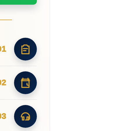
01
02
03