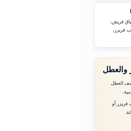
باق فريش،
ب فريزر،
 والعطل
وصف العطل
مية.
 فريزر أو
ة.