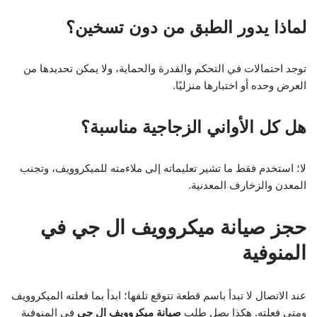
لماذا يدور الطبق من دون تسخين؟
توجد احتمالات في التحكم والقدرة والحماية، ولا يمكن تحديدها من
العرض وحده أو اختبارها منزليًا.
هل كل الأواني الزجاجية مناسبة؟
لا؛ استخدم فقط ما تشير تعليماته إلى ملاءمته للميكروويف، وتجنب
المعدن والزخارف المعدنية.
حجز صيانة ميكروويف ال جي في
المنوفية
عند الاتصال لا تبدأ باسم قطعة تتوقع تلفها؛ ابدأ بما فعلته الميكروويف
ومتى فعلته. هكذا يصل طلب
صيانة ميكروويف ال جي
في المنوفية