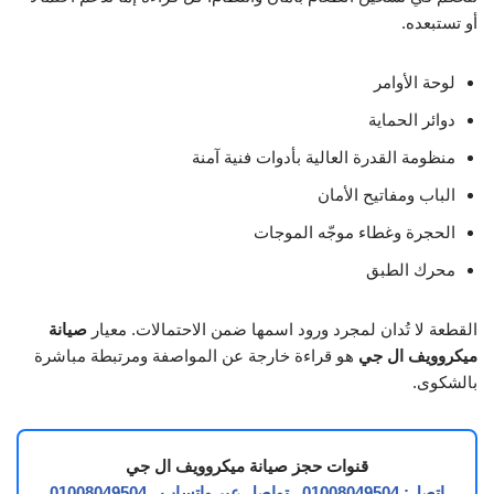
أو تستبعده.
لوحة الأوامر
دوائر الحماية
منظومة القدرة العالية بأدوات فنية آمنة
الباب ومفاتيح الأمان
الحجرة وغطاء موجّه الموجات
محرك الطبق
القطعة لا تُدان لمجرد ورود اسمها ضمن الاحتمالات. معيار
صيانة
ميكروويف ال جي
هو قراءة خارجة عن المواصفة ومرتبطة مباشرة
بالشكوى.
قنوات حجز صيانة ميكروويف ال جي
اتصل: 01008049504
تواصل عبر واتساب
01008049504