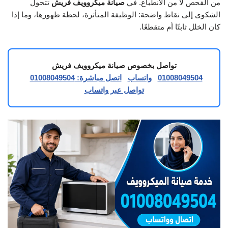
من الفحص لا من الانطباع. في
صيانة ميكروويف فريش
تتحول
الشكوى إلى نقاط واضحة: الوظيفة المتأثرة، لحظة ظهورها، وما إذا
كان الخلل ثابتًا أم متقطعًا.
تواصل بخصوص صيانة ميكروويف فريش
01008049504
واتساب
اتصل مباشرة: 01008049504
تواصل عبر واتساب