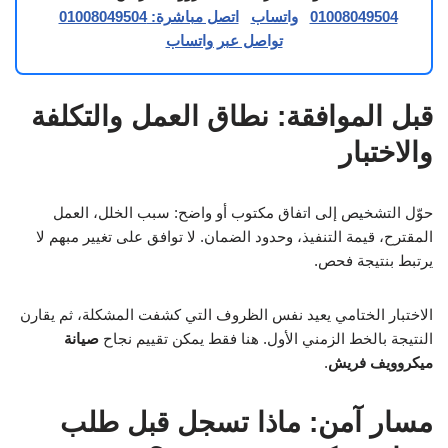
01008049504
واتساب
اتصل مباشرة: 01008049504
تواصل عبر واتساب
قبل الموافقة: نطاق العمل والتكلفة
والاختبار
حوّل التشخيص إلى اتفاق مكتوب أو واضح: سبب الخلل، العمل
المقترح، قيمة التنفيذ، وحدود الضمان. لا توافق على تغيير مبهم لا
يرتبط بنتيجة فحص.
الاختبار الختامي يعيد نفس الظروف التي كشفت المشكلة، ثم يقارن
النتيجة بالخط الزمني الأول. هنا فقط يمكن تقييم نجاح
صيانة
ميكروويف فريش
.
مسار آمن: ماذا تسجل قبل طلب