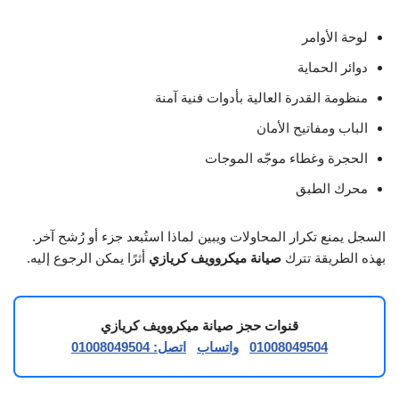
لوحة الأوامر
دوائر الحماية
منظومة القدرة العالية بأدوات فنية آمنة
الباب ومفاتيح الأمان
الحجرة وغطاء موجّه الموجات
محرك الطبق
السجل يمنع تكرار المحاولات ويبين لماذا استُبعد جزء أو رُشح آخر.
بهذه الطريقة تترك
صيانة ميكروويف كريازي
أثرًا يمكن الرجوع إليه.
قنوات حجز صيانة ميكروويف كريازي
01008049504
واتساب
اتصل: 01008049504