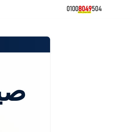
تخطى
إلى
المحتوى
صي