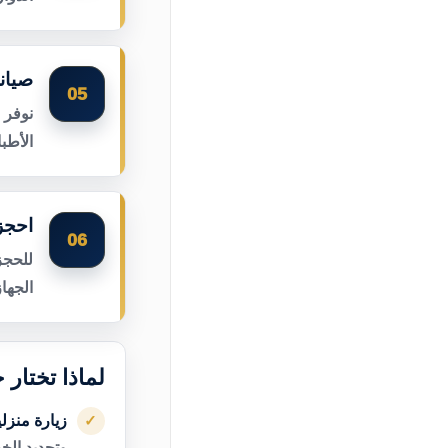
صيان
05
نوفر 
الأطب
احجز
06
للحجز
الجها
لماذا تختار
زيارة منزل
✓
وتحديد الخ