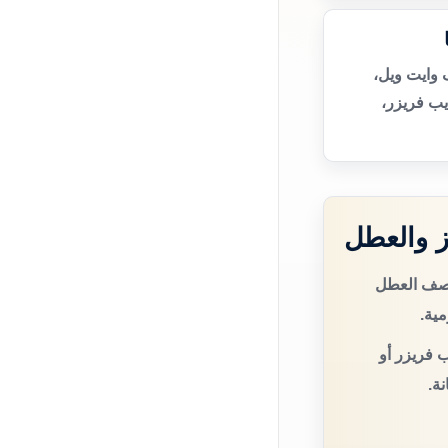
 وايت ويل،
يب فريزر،
 والعطل
وصف العطل
مية.
 فريزر أو
ة.