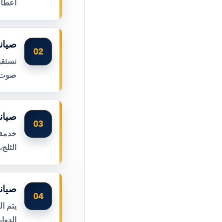
أعطال
صيان
02
نستقب
صوت ا
صيان
03
خدمة 
الثلج
صيان
04
يتم ا
الدوا