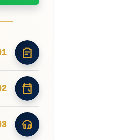
01
02
03