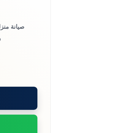
صيانة منزل
و