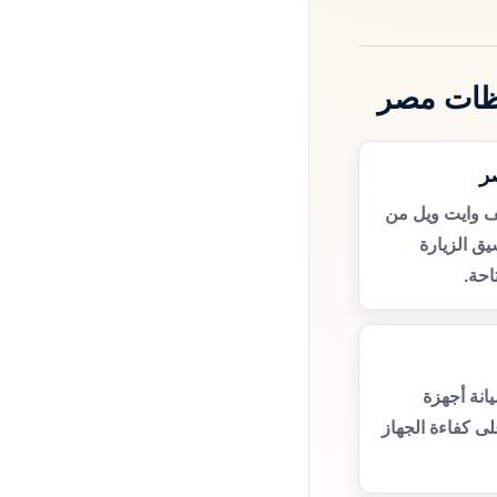
ظات مصر
ر
ف وايت ويل من
ق الزيارة
حة.
انة أجهزة
ى كفاءة الجهاز