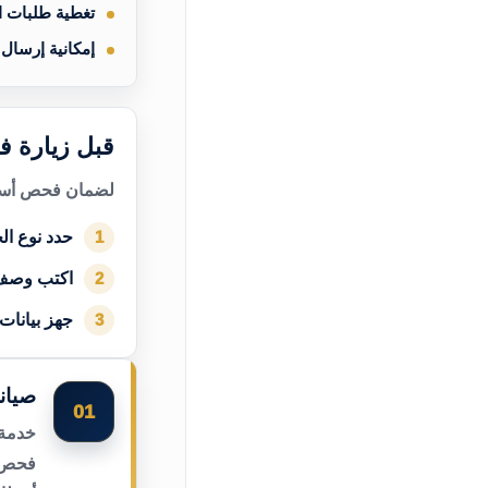
تغطية طلبات 
إمكانية إرسال
قبل زيارة ف
لضمان فحص أسرع
حدد نوع الج
1
اكتب وصف
2
جهز بيانات
3
صيان
01
خدمة 
فحص أ