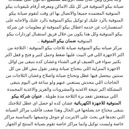
صيانة بيكو المنوفية فى كل تلك الاماكن ومعرفه أرقام تليفونات بيكو
المنوفية المعتمده جميعا والاتصال بها اى وقت لتقوم صيانة بيكو
المنوفية بالرد عليك او توكيل بيكو المنوفية بالرد علىك والاجابه على
استفسارات عن خدمه اعطال بيكو المنوفية او معلومات عن شركة
بيكو المنوفية وكل هذا يكون من خلال فريق استقبال اوردارات بيكو
المنوفية
ضمان بيكو المنوفية
..
مركز صيانه بيكو المنوفية صيانة ثلاجات بيكو المنوفية : الثلاجة من
اكتر الاجهزة اللي في البيت عليها ضغط وحمل كتير و فتح و قفل اكتر
بكتير سواء في الصيف او في الشتاء وعشان كده بتبقى من اوائل
الاجهزة المنزلية اللي بتحتاج صيانة ونقدر نقول مش اقل من كل
سنتين بيحصل فيها عطل وتحتاج صيانة واصلاح وعشان الثلاجات من
الحاجات اللي محدش يستغني عنهم ولو ساعة في اليوم بتبقى
المشكلة اكبر نتيجة الاغذيه والمشروبات والفريز والاغذية المجمدة
اللي مينفعش تقعد برة الثلاجة مدة طويلة .
عنوان شركة بيكو
المنوفية للاجهزة الكهربائية
عشان كده لو حصل اي عطل لثلاجتك
بتبقى محتاج حد يصلحها في الحال وهذا صعب فأغلب مراكز الصيانة
التي تجدها في بحث على الانترنت او جوجل وجميعها بالمناسبة مراكز
خاصة وليست توكيل وانما مراكز خاصة تقوم بصيانة المنتج او الجهاز