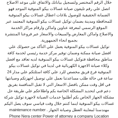
خلال الرقم المختصر ولتسجيل بياناتك والاتفاق على موعد الاصلاح
اتصل علي رقم تليفون صيانة غسالات بيكو المنوفية الموحد فهو
الضمانة الحقيقية للوصول بلاغات اعطال غسالات بيكو المنوفية
للمحافظة ومدينة بضمان توكيل غسالات بيكو المنوفية المعتمد عبر
الموقع الرسمي لمعرفة عناوين واماكن وارقام مراكز الخدمة
والاصلاح واماكن المعارض والمبيعات والاسعار عبر فروعنا المنتشرة
بجميع انحاء الجمهورية.
توكيل غسالات بيكو المنوفية يعمل علي التأكد من حصولك علي
افضل صيانة ممكنة وضمان توفير مركز خدمة رئيسي لخدمة كافة
مناطق محافظة فتوكيل غسالات بيكو المنوفية لديه تعاقد مع افضل
وكلاء صيانة الاجهزة الكهربائية في لدينا في توكيل غسالات بيكو
المنوفية فرع فريق مخصص للرد علي كافة اسئلتكم علي مدار 24
ساعة في حالة طلب مساعدتنا نعمل علي توصيل اجهزتكم وصيانتها
في اقل وقت ممكن بافضل الاسعار التي لا تقبل المنافسة بفريق
دعم فني لتحديد المشكلة الخاصة بكم واطلاعكم علي طريقة حل
مشكلة الجهاز الخاص بكم أطلبوا خدمات الصيانة لاجهزة توكيل شركة
غسالات بيكو المنوفية اينما كنتم خلال وقت قياسي سوف يصل اليكم
مهندسنا لمعاينة العطل وصيانة الجهاز . maintenance number
Phone Nera center Power of attorney a company Location