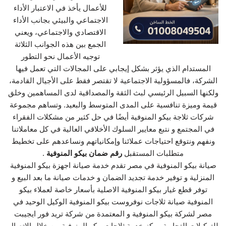
للأعمال يأخذ في الاعتبار الأداء
الاجتماعي والبيئي بجانب الأداء
الاقتصادي والاجتماعي، ويعني
الجمع بين هذه الجوانب الثلاثة
توجيه الأعمال نحو التطور
المستدام الذي يؤثر بشكل إيجابي على المجالات التي تعمل فيها
الشركة، فالمسؤولية الاجتماعية لا تقتصر فقط على الأجيال القادمة،
ولكنها السبيل الرئيسي لبث الثقة والمصداقية لدى المساهمين وخلق
قيمة وميزة تنافسية على المدى المتوسط والبعيد. وتساهم مجموعة
شركات ثلاجة بيكو المنوفية أيضًا في حل كثير من مشكلات الفقراء
في المجتمع و نتبع معايير السلوك الأخلاقي العالية في كل معاملاتنا
ونفهم ونتوقع احتياجات عملائنا وإمكانياتهم ونساعدهم على تخطيط
متطلبات المستقبل
رقم ضمان بيكو المنوفية
.
صيانة بيكو المنوفية في مصر تقدم خدمة صيانة اجهزة بيكو المنوفية
المنزلية و توفير خدمة تجديد الضمان و خدمات صيانة ما بعد البيع و
توفر قطع غيار بيكو المنوفية الاصلية بأسعار خاصة لعملاء بيكو
المنوفية صيانة ثلاجات نوفروست بيكو المنوفية الوكيل الوحيد في
مصر لشركة بيكو المنوفية و المعتمدة من شركة تريد فور ايجيبت
للتوكيلات التجارية مركز خدمة ثلاجات بيكو المنوفية من خلال الاتصال