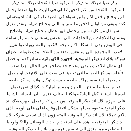
مركز صيانه بلاك اند ديكر المنوفية صيانة ثلاجات بلاك اند ديكر
المنوفية : الثلاجة من اكتر الاجهزة اللي في البيت عليها ضغط وحمل
كتير و فتح و قفل اكتر بكتير سواء في الصيف او في الشتاء وعشان
كده بتبقى من اوائل الاجهزة المنزلية اللي بتحتاج صيانة ونقدر نقول
مش اقل من كل سنتين بيحصل فيها عطل وتحتاج صيانة واصلاح
وعشان الثلاجات من الحاجات اللي محدش يستغني عنهم ولو ساعة
في اليوم بتبقى المشكلة اكبر نتيجة الاغذيه والمشروبات والفريز
والاغذية المجمدة اللي مينفعش تقعد برة الثلاجة مدة طويلة .
عنوان
شركة بلاك اند ديكر المنوفية للاجهزة الكهربائية
عشان كده لو حصل
اي عطل لثلاجتك بتبقى محتاج حد يصلحها في الحال وهذا صعب
فأغلب مراكز الصيانة التي تجدها في بحث على الانترنت او جوجل
وجميعها بالمناسبة مراكز خاصة وليست توكيل وانما مراكز خاصة
تقوم بصيانة المنتج او الجهاز وجميع الماركات كذلك نحن نعمل
باسمنا ولسنا توكيل للماركة ولكننا نختلف عنهم .. ان الصيانة الشامله
على اجهزة بلاك اند ديكر المنوفية من حين لاخر تجعل اجهزة بلاك اند
ديكر المنوفية تقوم بعملها بشكل افضل وقوه اعلى على الوجه الذى
يلائم عملاء بلاك اند ديكر المنوفية المتميزون لذلك تسعى شركة بلاك
اند ديكر المنوفية جاهده على استخدام احدث الوسائل والتكنولوجيا
المتطورة مما يؤدى الى تحسين قوة جهاز بلاك اند ديكر المنوفية