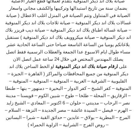
صيانة بلاك اند ديكر المنوفية بتقدم لعملائها قطع الغيار الاصلية
بضمان سنة من تاريخ استبدالها وتركيبها والكشف مجاني واسعار
الصيانة في المتناول وتتم الصيانة في المنزل اغلب الاعطال ( صيانة
غسالات بلاك اند ديكر المنوفية – صيانة ثلاجات بلاك اند ديكر المنوفية
– صيانة غسالة اطباق بلاك اند ديكر المنوفية – صيانة ديب فريزر بلاك
اند ديكر المنوفية – صيانة ميكروويف بلاك اند ديكر المنوفية ) نستقبل
بلاغاتكم يوميا من الساعة التاسعة صباحا حتى الساعة الحادية عشر
مساء طوال ايام الاسبوع عدا الجمعة والعطلات الرسمية فقط اتصل
يصلك المهندس المختص في خلال 24 ساعة عمل اتصل الان
على
ارقام صيانة بلاك اند ديكر المنوفية
او الخط الساخن بلاك اند
ديكر المنوفية من جميع المحافظات والمراكز ( القاهرة – الجيزة –
القليوبية – الشرقية – الغربية – المنوفية – المنوفية – المنوفية –
المنوفية – كفر الشيخ – كفر الدوار – البحيرة – دمنهور – بنها – طنطا
– الزقازيق – المحلة – طلخا – طوخ – شبين الكوم – قويسنا – مدينة
نصر – الرحاب – مدينتي – حلوان – 6 اكتوبر – المعادي – الشيخ زايد
– الهرم – فيصل – السيدة عائشة – مصر الجديدة – النزهة – السلام –
المرج – المطرية – بولاق – عابدين – حدائق القبة – شبرا – البساتين
– روض الفرج – الشرابية – الزاوية الحمراء )