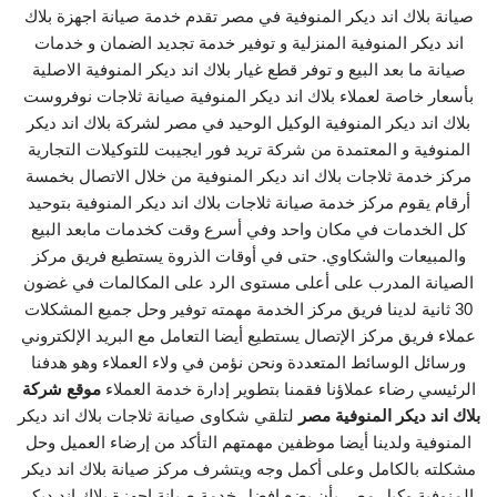
صيانة بلاك اند ديكر المنوفية في مصر تقدم خدمة صيانة اجهزة بلاك
اند ديكر المنوفية المنزلية و توفير خدمة تجديد الضمان و خدمات
صيانة ما بعد البيع و توفر قطع غيار بلاك اند ديكر المنوفية الاصلية
بأسعار خاصة لعملاء بلاك اند ديكر المنوفية صيانة ثلاجات نوفروست
بلاك اند ديكر المنوفية الوكيل الوحيد في مصر لشركة بلاك اند ديكر
المنوفية و المعتمدة من شركة تريد فور ايجيبت للتوكيلات التجارية
مركز خدمة ثلاجات بلاك اند ديكر المنوفية من خلال الاتصال بخمسة
أرقام يقوم مركز خدمة صيانة ثلاجات بلاك اند ديكر المنوفية بتوحيد
كل الخدمات في مكان واحد وفي أسرع وقت كخدمات مابعد البيع
والمبيعات والشكاوي. حتى في أوقات الذروة يستطيع فريق مركز
الصيانة المدرب على أعلى مستوى الرد على المكالمات في غضون
30 ثانية لدينا فريق مركز الخدمة مهمته توفير وحل جميع المشكلات
عملاء فريق مركز الإتصال يستطيع أيضا التعامل مع البريد الإلكتروني
ورسائل الوسائط المتعددة ونحن نؤمن في ولاء العملاء وهو هدفنا
الرئيسي رضاء عملاؤنا فقمنا بتطوير إدارة خدمة العملاء
موقع شركة
بلاك اند ديكر المنوفية مصر
لتلقي شكاوى صيانة ثلاجات بلاك اند ديكر
المنوفية ولدينا أيضا موظفين مهمتهم التأكد من إرضاء العميل وحل
مشكلته بالكامل وعلى أكمل وجه ويتشرف مركز صيانة بلاك اند ديكر
المنوفية وكيل مصر بأن يضع افضل خدمة صيانة اجهزة بلاك اند ديكر