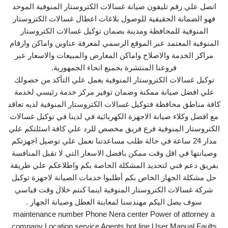
اتصل علي رقم تليفون صيانة غسالات الكتروستار المنوفية الموحد
فهو الضمانة الحقيقية للوصول بلاغات اعطال غسالات الكتروستار
المنوفية للمحافظة ومدينة بضمان توكيل غسالات الكتروستار
المنوفية المعتمد عبر الموقع الرسمي لمعرفة عناوين واماكن وارقام
مراكز الخدمة والاصلاح واماكن المعارض والمبيعات والاسعار عبر
فروعنا المنتشرة بجميع انحاء الجمهورية.
توكيل غسالات الكتروستار المنوفية يعمل علي التأكد من حصولك
علي افضل صيانة ممكنة وضمان توفير مركز خدمة رئيسي لخدمة
كافة مناطق محافظة فتوكيل غسالات الكتروستار المنوفية لديه تعاقد
مع افضل وكلاء صيانة الاجهزة الكهربائية في لدينا في توكيل غسالات
الكتروستار المنوفية فرع فريق مخصص للرد علي كافة اسئلتكم علي
مدار 24 ساعة في حالة طلب مساعدتنا نعمل علي توصيل اجهزتكم
وصيانتها في اقل وقت ممكن بافضل الاسعار التي لا تقبل المنافسة
بفريق دعم فني لتحديد المشكلة الخاصة بكم واطلاعكم علي طريقة
حل مشكلة الجهاز الخاص بكم أطلبوا خدمات الصيانة لاجهزة توكيل
شركة غسالات الكتروستار المنوفية اينما كنتم خلال وقت قياسي
سوف يصل اليكم مهندسنا لمعاينة العطل وصيانة الجهاز .
maintenance number Phone Nera center Power of attorney a
company Location service Agents hot line User Manual Faults