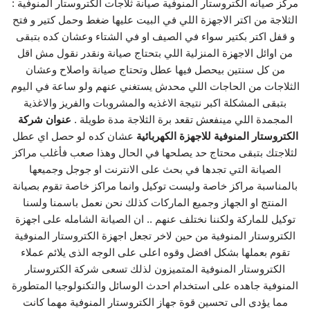
مركز صيانه الكتروستار المنوفية صيانة ثلاجات الكتروستار المنوفية :
الثلاجة من اكتر الاجهزة اللي في البيت عليها ضغط وحمل كتير و فتح
و قفل اكتر بكتير سواء في الصيف او في الشتاء وعشان كده بتبقى
من اوائل الاجهزة المنزلية اللي بتحتاج صيانة ونقدر نقول مش اقل
من كل سنتين بيحصل فيها عطل وتحتاج صيانة واصلاح وعشان
الثلاجات من الحاجات اللي محدش يستغني عنهم ولو ساعة في اليوم
بتبقى المشكلة اكبر نتيجة الاغذيه والمشروبات والفريز والاغذية
المجمدة اللي مينفعش تقعد برة الثلاجة مدة طويلة .
عنوان شركة
الكتروستار المنوفية للاجهزة الكهربائية
عشان كده لو حصل اي عطل
لثلاجتك بتبقى محتاج حد يصلحها في الحال وهذا صعب فأغلب مراكز
الصيانة التي تجدها في بحث على الانترنت او جوجل وجميعها
بالمناسبة مراكز خاصة وليست توكيل وانما مراكز خاصة تقوم بصيانة
المنتج او الجهاز وجميع الماركات كذلك نحن نعمل باسمنا ولسنا
توكيل للماركة ولكننا نختلف عنهم .. ان الصيانة الشامله على اجهزة
الكتروستار المنوفية من حين لاخر تجعل اجهزة الكتروستار المنوفية
تقوم بعملها بشكل افضل وقوه اعلى على الوجه الذى يلائم عملاء
الكتروستار المنوفية المتميزون لذلك تسعى شركة الكتروستار
المنوفية جاهده على استخدام احدث الوسائل والتكنولوجيا المتطورة
مما يؤدى الى تحسين قوة جهاز الكتروستار المنوفية مهما كانت