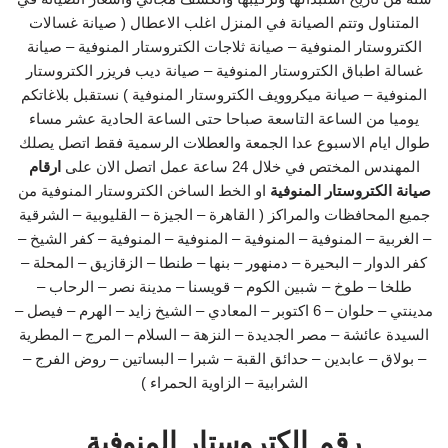
المتناول وتتم الصيانة في المنزل اغلب الاعطال ( صيانة غسالات
الكتروستار المنوفية – صيانة ثلاجات الكتروستار المنوفية – صيانة
غسالة اطباق الكتروستار المنوفية – صيانة ديب فريزر الكتروستار
المنوفية – صيانة ميكروويف الكتروستار المنوفية ) نستقبل بلاغاتكم
يوميا من الساعة التاسعة صباحا حتى الساعة الحادية عشر مساء
طوال ايام الاسبوع عدا الجمعة والعطلات الرسمية فقط اتصل يصلك
المهندس المختص في خلال 24 ساعة عمل اتصل الان على
ارقام
صيانة الكتروستار المنوفية
او الخط الساخن الكتروستار المنوفية من
جميع المحافظات والمراكز ( القاهرة – الجيزة – القليوبية – الشرقية
– الغربية – المنوفية – المنوفية – المنوفية – المنوفية – كفر الشيخ –
كفر الدوار – البحيرة – دمنهور – بنها – طنطا – الزقازيق – المحلة –
طلخا – طوخ – شبين الكوم – قويسنا – مدينة نصر – الرحاب –
مدينتي – حلوان – 6 اكتوبر – المعادي – الشيخ زايد – الهرم – فيصل –
السيدة عائشة – مصر الجديدة – النزهة – السلام – المرج – المطرية
– بولاق – عابدين – حدائق القبة – شبرا – البساتين – روض الفرج –
الشرابية – الزاوية الحمراء )
رقم الكتروستار المنوفية