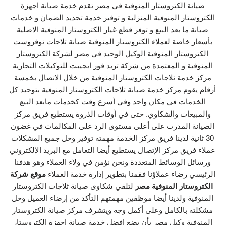
صيانة الكتروستار المنوفية في مصر تقدم خدمة صيانة اجهزة
الكتروستار المنوفية المنزلية و توفير خدمة تجديد الضمان و خدمات
صيانة ما بعد البيع و توفر قطع غيار الكتروستار المنوفية الاصلية
بأسعار خاصة لعملاء الكتروستار المنوفية صيانة ثلاجات نوفروست
الكتروستار المنوفية الوكيل الوحيد في مصر لشركة الكتروستار
المنوفية و المعتمدة من شركة تريد فور ايجيبت للتوكيلات التجارية
مركز خدمة ثلاجات الكتروستار المنوفية من خلال الاتصال بخمسة
أرقام يقوم مركز خدمة صيانة ثلاجات الكتروستار المنوفية بتوحيد كل
الخدمات في مكان واحد وفي أسرع وقت كخدمات مابعد البيع
والمبيعات والشكاوي. حتى في أوقات الذروة يستطيع فريق مركز
الصيانة المدرب على أعلى مستوى الرد على المكالمات في غضون
30 ثانية لدينا فريق مركز الخدمة مهمته توفير وحل جميع المشكلات
عملاء فريق مركز الإتصال يستطيع أيضا التعامل مع البريد الإلكتروني
ورسائل الوسائط المتعددة ونحن نؤمن في ولاء العملاء وهو هدفنا
الرئيسي رضاء عملاؤنا فقمنا بتطوير إدارة خدمة العملاء
موقع شركة
الكتروستار المنوفية مصر
لتلقي شكاوى صيانة ثلاجات الكتروستار
المنوفية ولدينا أيضا موظفين مهمتهم التأكد من إرضاء العميل وحل
مشكلته بالكامل وعلى أكمل وجه ويتشرف مركز صيانة الكتروستار
المنوفية وكيل مصر بأن يضع افضل خدمة صيانة اجهزة الكتروستار