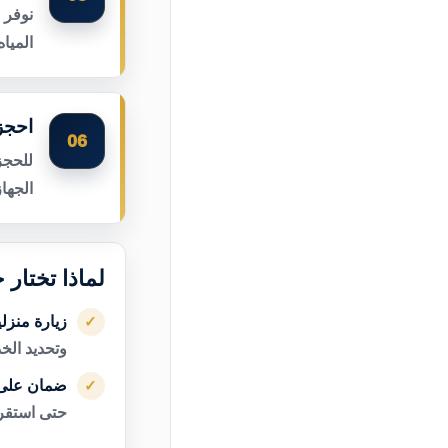
نوفر 
الميا
احجز 
06
للحجز
الجها
لماذا تختار 
زيارة منزل
✓
وتحديد الخ
ضمان على 
✓
حتى استقرا