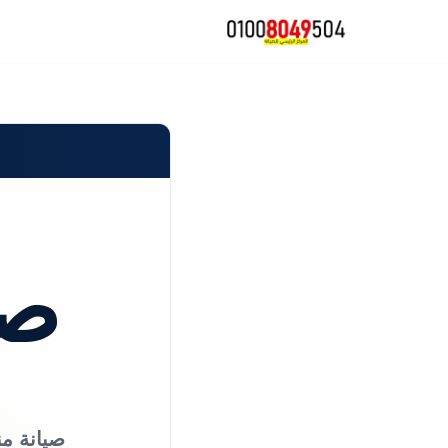
تخطى
إلى
المحتوى
صي
صيانة من