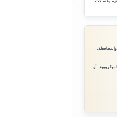
يف، وغسالات
والمحافظة،
الميكروويف أو