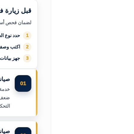
قبل زيارة ف
لضمان فحص أسرع
حدد نوع الج
1
اكتب وصف
2
جهز بيانات
3
صيان
01
خدمة 
ضعف ا
التحك
صيان