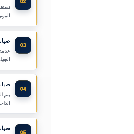
02
نستقب
الموت
صيان
03
خدمة 
الجها
صيان
04
يتم ا
الداخ
صيان
05