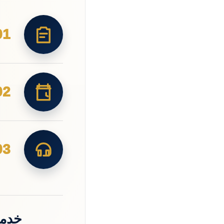
01
02
03
خدما