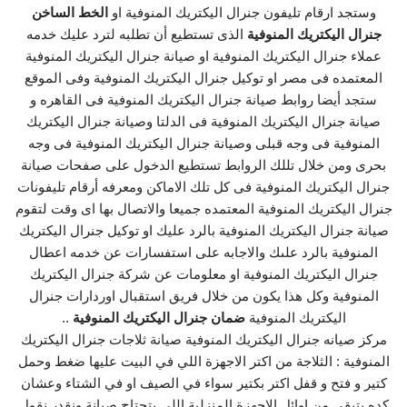
وستجد ارقام تليفون جنرال اليكتريك المنوفية او
الخط الساخن
جنرال اليكتريك المنوفية
الذى تستطيع أن تطلبه لترد عليك خدمه
عملاء جنرال اليكتريك المنوفية او صيانة جنرال اليكتريك المنوفية
المعتمده فى مصر او توكيل جنرال اليكتريك المنوفية وفى الموقع
ستجد أيضا روابط صيانة جنرال اليكتريك المنوفية فى القاهره و
صيانة جنرال اليكتريك المنوفية فى الدلتا وصيانة جنرال اليكتريك
المنوفية فى وجه قبلى وصيانة جنرال اليكتريك المنوفية فى وجه
بحرى ومن خلال تللك الروابط تستطيع الدخول على صفحات صيانة
جنرال اليكتريك المنوفية فى كل تلك الاماكن ومعرفه أرقام تليفونات
جنرال اليكتريك المنوفية المعتمده جميعا والاتصال بها اى وقت لتقوم
صيانة جنرال اليكتريك المنوفية بالرد عليك او توكيل جنرال اليكتريك
المنوفية بالرد علىك والاجابه على استفسارات عن خدمه اعطال
جنرال اليكتريك المنوفية او معلومات عن شركة جنرال اليكتريك
المنوفية وكل هذا يكون من خلال فريق استقبال اوردارات جنرال
اليكتريك المنوفية
ضمان جنرال اليكتريك المنوفية
..
مركز صيانه جنرال اليكتريك المنوفية صيانة ثلاجات جنرال اليكتريك
المنوفية : الثلاجة من اكتر الاجهزة اللي في البيت عليها ضغط وحمل
كتير و فتح و قفل اكتر بكتير سواء في الصيف او في الشتاء وعشان
كده بتبقى من اوائل الاجهزة المنزلية اللي بتحتاج صيانة ونقدر نقول