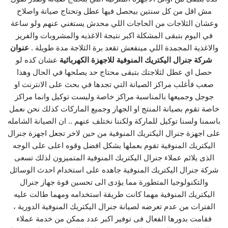
مش اقل من كل سنتين بيحصل فيها عطل وتحتاج صيانة واصلاح
وعشان الثلاجات من الحاجات اللي محدش يستغني عنهم ولو ساعة
في اليوم بتبقى المشكلة اكبر نتيجة الاغذيه والمشروبات والفريز
والاغذية المجمدة اللي مينفعش تقعد برة الثلاجة مدة طويلة .
عنوان
شركة جنرال اليكتريك المنوفية للاجهزة الكهربائية
عشان كده لو
حصل اي عطل لثلاجتك بتبقى محتاج حد يصلحها في الحال وهذا
صعب فأغلب مراكز الصيانة التي تجدها في بحث على الانترنت او
جوجل وجميعها بالمناسبة مراكز خاصة وليست توكيل وانما مراكز
خاصة تقوم بصيانة المنتج او الجهاز وجميع الماركات كذلك نحن نعمل
باسمنا ولسنا توكيل للماركة ولكننا نختلف عنهم .. ان الصيانة الشامله
على اجهزة جنرال اليكتريك المنوفية من حين لاخر تجعل اجهزة جنرال
اليكتريك المنوفية تقوم بعملها بشكل افضل وقوه اعلى على الوجه
الذى يلائم عملاء جنرال اليكتريك المنوفية المتميزون لذلك تسعى
شركة جنرال اليكتريك المنوفية جاهده على استخدام احدث الوسائل
والتكنولوجيا المتطورة مما يؤدى الى تحسين قوة جهاز جنرال
اليكتريك المنوفية مهما كانت طريقة استخدامه ومهما طالت عليه
الفترات من عدم تعرضه لصيانة جنرال اليكتريك المنوفية الدورية ،
فقامت بدورها الفعال فى توفير اكبر عدد ممكن من خدمة عملاء