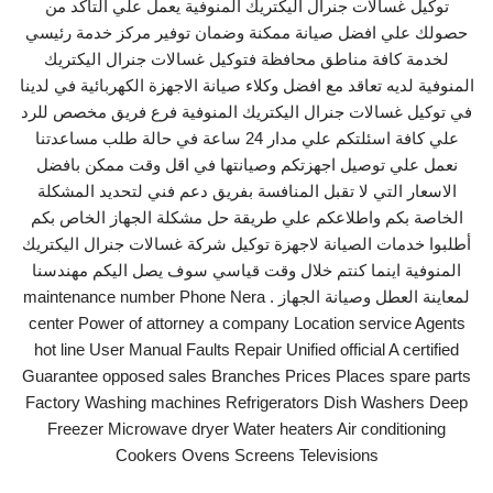
توكيل غسالات جنرال اليكتريك المنوفية يعمل علي التأكد من
حصولك علي افضل صيانة ممكنة وضمان توفير مركز خدمة رئيسي
لخدمة كافة مناطق محافظة فتوكيل غسالات جنرال اليكتريك
المنوفية لديه تعاقد مع افضل وكلاء صيانة الاجهزة الكهربائية في لدينا
في توكيل غسالات جنرال اليكتريك المنوفية فرع فريق مخصص للرد
علي كافة اسئلتكم علي مدار 24 ساعة في حالة طلب مساعدتنا
نعمل علي توصيل اجهزتكم وصيانتها في اقل وقت ممكن بافضل
الاسعار التي لا تقبل المنافسة بفريق دعم فني لتحديد المشكلة
الخاصة بكم واطلاعكم علي طريقة حل مشكلة الجهاز الخاص بكم
أطلبوا خدمات الصيانة لاجهزة توكيل شركة غسالات جنرال اليكتريك
المنوفية اينما كنتم خلال وقت قياسي سوف يصل اليكم مهندسنا
لمعاينة العطل وصيانة الجهاز . maintenance number Phone Nera
center Power of attorney a company Location service Agents
hot line User Manual Faults Repair Unified official A certified
Guarantee opposed sales Branches Prices Places spare parts
Factory Washing machines Refrigerators Dish Washers Deep
Freezer Microwave dryer Water heaters Air conditioning
Cookers Ovens Screens Televisions