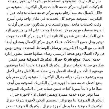
جنرال اليكتريك المنوفية و المعتمدة من شركة تريد فور ايجيبت
للتوكيلات التجارية مركز خدمة ثلاجات جنرال اليكتريك المنوفية من
خلال الاتصال بخمسة أرقام يقوم مركز خدمة صيانة ثلاجات جنرال
اليكتريك المنوفية بتوحيد كل الخدمات في مكان واحد وفي أسرع
وقت كخدمات مابعد البيع والمبيعات والشكاوي. حتى في أوقات
الذروة يستطيع فريق مركز الصيانة المدرب على أعلى مستوى الرد
على المكالمات في غضون 30 ثانية لدينا فريق مركز الخدمة مهمته
توفير وحل جميع المشكلات عملاء فريق مركز الإتصال يستطيع أيضا
التعامل مع البريد الإلكتروني ورسائل الوسائط المتعددة ونحن نؤمن
في ولاء العملاء وهو هدفنا الرئيسي رضاء عملاؤنا فقمنا بتطوير إدارة
خدمة العملاء
موقع شركة جنرال اليكتريك المنوفية مصر
لتلقي
شكاوى صيانة ثلاجات جنرال اليكتريك المنوفية ولدينا أيضا موظفين
مهمتهم التأكد من إرضاء العميل وحل مشكلته بالكامل وعلى أكمل
وجه ويتشرف مركز صيانة جنرال اليكتريك المنوفية وكيل مصر بأن
يضع افضل خدمة صيانة اجهزة جنرال اليكتريك المنوفية بين أيدي
عملاءنا و دائماً يميزنا كفاءة فنيين صيانة جنرال اليكتريك المنوفية
مما يوفر جودة خدمة مميزة ويضمن افضل اداء لاجهزة جنرال
اليكتريك المنوفية لنا مع توافر التصميم الذكي لأجهزة شركة جنرال
اليكتريك المنوفية مما يجعل أجهزة جنرال اليكتريك المنوفية تتصدر