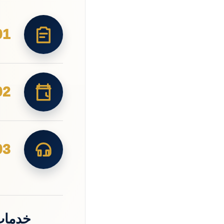
01
02
03
خدمات