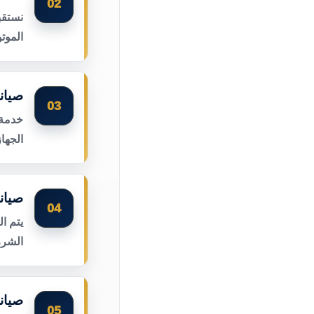
02
نستقب
الموت
صيانة
03
خدمة 
الجها
صيان
04
يتم ا
الشرر
صيان
05