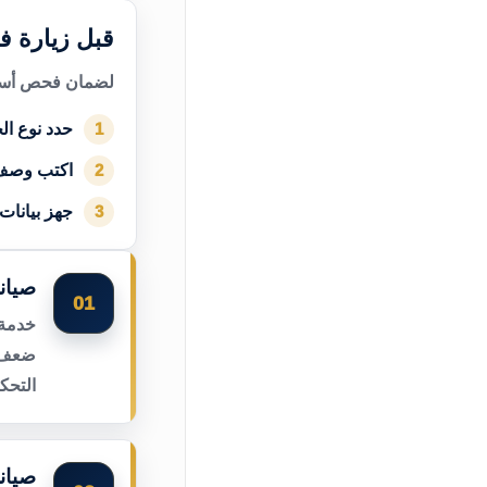
قبل زيارة فن
لضمان فحص أسرع
حدد نوع الج
1
اكتب وصف
2
جهز بيانات
3
صيان
01
خدمة 
ضعف ا
التحك
صيانة