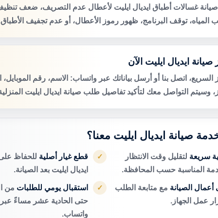
صيانة غسالات أطباق ايديال ايليت لأعطال عدم التصريف، ضعف تنظيف
 المياه، توقف البرنامج، ظهور رموز الأعطال، أو عدم تجفيف الأطباق.
صيانة ايديال ايليت الآن
 السريع، اتصل بنا أو أرسل بياناتك عبر واتساب: الاسم، رقم الموبايل، 
ز، وسيتم التواصل معك لتأكيد تفاصيل طلب صيانة ايديال ايليت المنزلية
خدمة صيانة ايديال ايليت معنا؟
ية سريعة
لتقليل وقت الانتظار
قطع غيار أصلية
للحفاظ على 
✓
دمة المناسبة حسب المحافظة.
ايديال ايليت بعد الصيانة.
أعمال الصيانة
مع متابعة الطلب
استقبال يومي للطلبات
من ال
✓
ر عمل الجهاز.
حتى الحادية عشر مساءً عبر ا
واتساب.