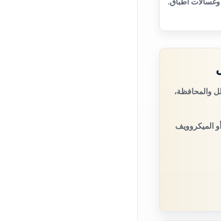
وغسالات أطباق.
طل والمحافظة،
أو الميكروويف