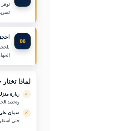
نوفر 
تسريب
احجز 
06
للحجز
الجها
لماذا تختار 
زيارة منزل
✓
وتحديد الخ
ضمان على 
✓
حتى استقرا