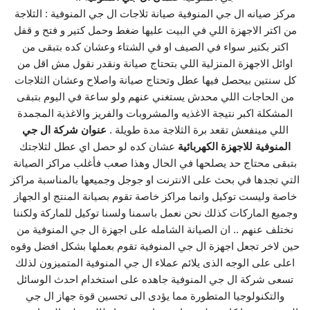
مركز صيانه ال جي المنوفية صيانة ثلاجات ال جي المنوفية : الثلاجة
من اكتر الاجهزة اللي في البيت عليها ضغط وحمل كتير و فتح و قفل
اكتر بكتير سواء في الصيف او في الشتاء وعشان كده بتبقى من
اوائل الاجهزة المنزلية اللي بتحتاج صيانة ونقدر نقول مش اقل من
كل سنتين بيحصل فيها عطل وتحتاج صيانة واصلاح وعشان الثلاجات
من الحاجات اللي محدش يستغني عنهم ولو ساعة في اليوم بتبقى
المشكلة اكبر نتيجة الاغذيه والمشروبات والفريز والاغذية المجمدة
اللي مينفعش تقعد برة الثلاجة مدة طويلة .
عنوان شركة ال جي
المنوفية للاجهزة الكهربائية
عشان كده لو حصل اي عطل لثلاجتك
بتبقى محتاج حد يصلحها في الحال وهذا صعب فأغلب مراكز الصيانة
التي تجدها في بحث على الانترنت او جوجل وجميعها بالمناسبة مراكز
خاصة وليست توكيل وانما مراكز خاصة تقوم بصيانة المنتج او الجهاز
وجميع الماركات كذلك نحن نعمل باسمنا ولسنا توكيل للماركة ولكننا
نختلف عنهم .. ان الصيانة الشامله على اجهزة ال جي المنوفية من
حين لاخر تجعل اجهزة ال جي المنوفية تقوم بعملها بشكل افضل وقوه
اعلى على الوجه الذى يلائم عملاء ال جي المنوفية المتميزون لذلك
تسعى شركة ال جي المنوفية جاهده على استخدام احدث الوسائل
والتكنولوجيا المتطورة مما يؤدى الى تحسين قوة جهاز ال جي