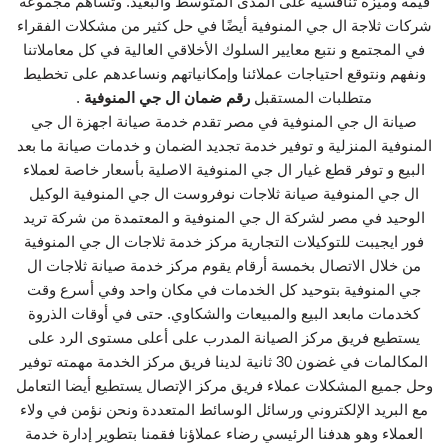
قيمة وميزة تنافسية على المدى المتوسط والبعيد. وتساهم مجموعة
شركات ثلاجة ال جي المنوفية أيضًا في حل كثير من مشكلات الفقراء
في المجتمع و نتبع معايير السلوك الأخلاقي العالية في كل معاملاتنا
ونفهم ونتوقع احتياجات عملائنا وإمكانياتهم ونساعدهم على تخطيط
متطلبات المستقبل
رقم ضمان ال جي المنوفية
.
صيانة ال جي المنوفية في مصر تقدم خدمة صيانة اجهزة ال جي
المنوفية المنزلية و توفير خدمة تجديد الضمان و خدمات صيانة ما بعد
البيع و توفر قطع غيار ال جي المنوفية الاصلية بأسعار خاصة لعملاء
ال جي المنوفية صيانة ثلاجات نوفروست ال جي المنوفية الوكيل
الوحيد في مصر لشركة ال جي المنوفية و المعتمدة من شركة تريد
فور ايجيبت للتوكيلات التجارية مركز خدمة ثلاجات ال جي المنوفية
من خلال الاتصال بخمسة أرقام يقوم مركز خدمة صيانة ثلاجات ال
جي المنوفية بتوحيد كل الخدمات في مكان واحد وفي أسرع وقت
كخدمات مابعد البيع والمبيعات والشكاوي. حتى في أوقات الذروة
يستطيع فريق مركز الصيانة المدرب على أعلى مستوى الرد على
المكالمات في غضون 30 ثانية لدينا فريق مركز الخدمة مهمته توفير
وحل جميع المشكلات عملاء فريق مركز الإتصال يستطيع أيضا التعامل
مع البريد الإلكتروني ورسائل الوسائط المتعددة ونحن نؤمن في ولاء
العملاء وهو هدفنا الرئيسي رضاء عملاؤنا فقمنا بتطوير إدارة خدمة