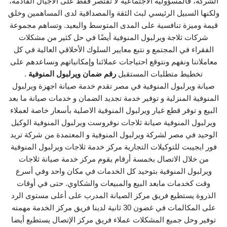
الشركة، فالمسؤولية الاجتماعية لا تقتصر فقط على الأجيال القادمة،
ولكنها السبيل الرئيسي لبث الثقة والمصداقية لدى المساهمين وخلق
قيمة وميزة تنافسية على المدى المتوسط والبعيد. وتساهم مجموعة
شركات ثلاجة ويرلبول المنوفية أيضًا في حل كثير من مشكلات
الفقراء في المجتمع و نتبع معايير السلوك الأخلاقي العالية في كل
معاملاتنا ونفهم ونتوقع احتياجات عملائنا وإمكانياتهم ونساعدهم على
تخطيط متطلبات المستقبل
رقم ضمان ويرلبول المنوفية
.
صيانة ويرلبول المنوفية في مصر تقدم خدمة صيانة اجهزة ويرلبول
المنوفية المنزلية و توفير خدمة تجديد الضمان و خدمات صيانة ما بعد
البيع و توفر قطع غيار ويرلبول المنوفية الاصلية بأسعار خاصة لعملاء
ويرلبول المنوفية صيانة ثلاجات نوفروست ويرلبول المنوفية الوكيل
الوحيد في مصر لشركة ويرلبول المنوفية و المعتمدة من شركة تريد
فور ايجيبت للتوكيلات التجارية مركز خدمة ثلاجات ويرلبول المنوفية
من خلال الاتصال بخمسة أرقام يقوم مركز خدمة صيانة ثلاجات
ويرلبول المنوفية بتوحيد كل الخدمات في مكان واحد وفي أسرع
وقت كخدمات مابعد البيع والمبيعات والشكاوي. حتى في أوقات
الذروة يستطيع فريق مركز الصيانة المدرب على أعلى مستوى الرد
على المكالمات في غضون 30 ثانية لدينا فريق مركز الخدمة مهمته
توفير وحل جميع المشكلات عملاء فريق مركز الإتصال يستطيع أيضا