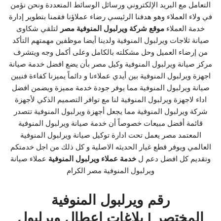
التعامل مع البريد الإلكتروني ورسائل الوسائط المتعددة ونحن نؤمن
في ولاء العملاء وهو هدفنا الرئيسي رضاء عملاؤنا فقمنا بتطوير إدارة
خدمة العملاء
موقع شركة ويرلبول المنوفية مصر
لتلقي شكاوى
صيانة ثلاجات ويرلبول المنوفية ولدينا أيضا موظفين مهمتهم التأكد
من إرضاء العميل وحل مشكلته بالكامل وعلى أكمل وجه ويتشرف
مركز صيانة ويرلبول المنوفية وكيل مصر بأن يضع افضل خدمة صيانة
اجهزة ويرلبول المنوفية بين أيدي عملاءنا و دائماً يميزنا كفاءة فنيين
صيانة ويرلبول المنوفية مما يوفر جودة خدمة مميزة ويضمن افضل
اداء لاجهزة ويرلبول المنوفية لنا مع توافر التصميم الذكي لأجهزة
شركة ويرلبول المنوفية مما يجعل أجهزة ويرلبول المنوفية تتصدر
قائمة أفضل مبيعات خصوصاً أن خدمة صيانة ويرلبول المنوفية
المعتمد مصر يعمل تحت ادارة توكيل صيانة ويرلبول المنوفية
العالمي ويوفر قطع غيار الحديثه الاصلية و كل ذلك من اجل خدمتكم
وتقديم كل افضل دعم ل
خدمة عملاء ويرلبول المنوفية
عملاء صيانة
ويرلبول المنوفية مصر الكرام
رقم ويرلبول المنوفية
المختصر | بلاغات اعطال ويرلبول