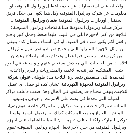
والاجابه على استفسارات عن خدمه اعطال ويرلبول المنوفية او
معلومات عن شركة ويرلبول المنوفية وكل هذا يكون من خلال فريق
استقبال اوردارات ويرلبول المنوفية
ضمان ويرلبول المنوفية
..
مركز صيانه ويرلبول المنوفية صيانة ثلاجات ويرلبول المنوفية :
الثلاجة من اكتر الاجهزة اللي في البيت عليها ضغط وحمل كتير و فتح
و قفل اكتر بكتير سواء في الصيف او في الشتاء وعشان كده بتبقى
من اوائل الاجهزة المنزلية اللي بتحتاج صيانة ونقدر نقول مش اقل
من كل سنتين بيحصل فيها عطل وتحتاج صيانة واصلاح وعشان
الثلاجات من الحاجات اللي محدش يستغني عنهم ولو ساعة في اليوم
بتبقى المشكلة اكبر نتيجة الاغذيه والمشروبات والفريز والاغذية
المجمدة اللي مينفعش تقعد برة الثلاجة مدة طويلة .
عنوان شركة
ويرلبول المنوفية للاجهزة الكهربائية
عشان كده لو حصل اي عطل
لثلاجتك بتبقى محتاج حد يصلحها في الحال وهذا صعب فأغلب مراكز
الصيانة التي تجدها في بحث على الانترنت او جوجل وجميعها
بالمناسبة مراكز خاصة وليست توكيل وانما مراكز خاصة تقوم بصيانة
المنتج او الجهاز وجميع الماركات كذلك نحن نعمل باسمنا ولسنا
توكيل للماركة ولكننا نختلف عنهم .. ان الصيانة الشامله على اجهزة
ويرلبول المنوفية من حين لاخر تجعل اجهزة ويرلبول المنوفية تقوم