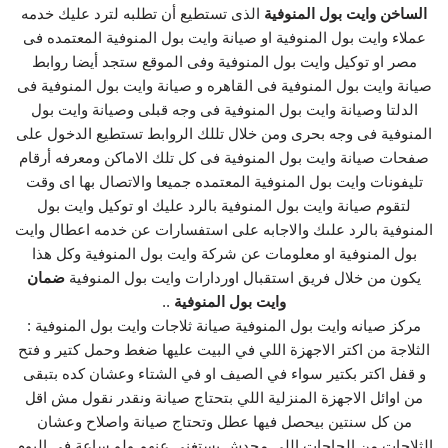
الساخن وايت بول المنوفية
الذى تستطيع أن تطلبه لترد عليك خدمه
عملاء وايت بول المنوفية او صيانة وايت بول المنوفية المعتمده فى
مصر او توكيل وايت بول المنوفية وفى الموقع ستجد أيضا روابط
صيانة وايت بول المنوفية فى القاهره و صيانة وايت بول المنوفية فى
الدلتا وصيانة وايت بول المنوفية فى وجه قبلى وصيانة وايت بول
المنوفية فى وجه بحرى ومن خلال تللك الروابط تستطيع الدخول على
صفحات صيانة وايت بول المنوفية فى كل تلك الاماكن ومعرفه أرقام
تليفونات وايت بول المنوفية المعتمده جميعا والاتصال بها اى وقت
لتقوم صيانة وايت بول المنوفية بالرد عليك او توكيل وايت بول
المنوفية بالرد علىك والاجابه على استفسارات عن خدمه اعطال وايت
بول المنوفية او معلومات عن شركة وايت بول المنوفية وكل هذا
يكون من خلال فريق استقبال اوردارات وايت بول المنوفية
ضمان
وايت بول المنوفية
..
مركز صيانه وايت بول المنوفية صيانة ثلاجات وايت بول المنوفية :
الثلاجة من اكتر الاجهزة اللي في البيت عليها ضغط وحمل كتير و فتح
و قفل اكتر بكتير سواء في الصيف او في الشتاء وعشان كده بتبقى
من اوائل الاجهزة المنزلية اللي بتحتاج صيانة ونقدر نقول مش اقل
من كل سنتين بيحصل فيها عطل وتحتاج صيانة واصلاح وعشان
الثلاجات من الحاجات اللي محدش يستغني عنهم ولو ساعة في اليوم