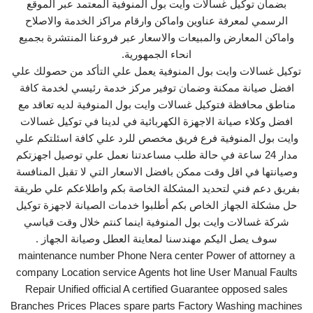
بضمان توكيل غسالات وايت بول المنوفية المعتمد عبر الموقع
الرسمي لمعرفة عناوين واماكن وارقام مراكز الخدمة والاصلاح
واماكن المعارض والمبيعات والاسعار عبر فروعنا المنتشرة بجميع
انحاء الجمهورية.
توكيل غسالات وايت بول المنوفية يعمل علي التأكد من حصولك علي
افضل صيانة ممكنة وضمان توفير مركز خدمة رئيسي لخدمة كافة
مناطق محافظة فتوكيل غسالات وايت بول المنوفية لديه تعاقد مع
افضل وكلاء صيانة الاجهزة الكهربائية في لدينا في توكيل غسالات
وايت بول المنوفية فرع فريق مخصص للرد علي كافة اسئلتكم علي
مدار 24 ساعة في حالة طلب مساعدتنا نعمل علي توصيل اجهزتكم
وصيانتها في اقل وقت ممكن بافضل الاسعار التي لا تقبل المنافسة
بفريق دعم فني لتحديد المشكلة الخاصة بكم واطلاعكم علي طريقة
حل مشكلة الجهاز الخاص بكم أطلبوا خدمات الصيانة لاجهزة توكيل
شركة غسالات وايت بول المنوفية اينما كنتم خلال وقت قياسي
سوف يصل اليكم مهندسنا لمعاينة العطل وصيانة الجهاز .
maintenance number Phone Nera center Power of attorney a
company Location service Agents hot line User Manual Faults
Repair Unified official A certified Guarantee opposed sales
Branches Prices Places spare parts Factory Washing machines