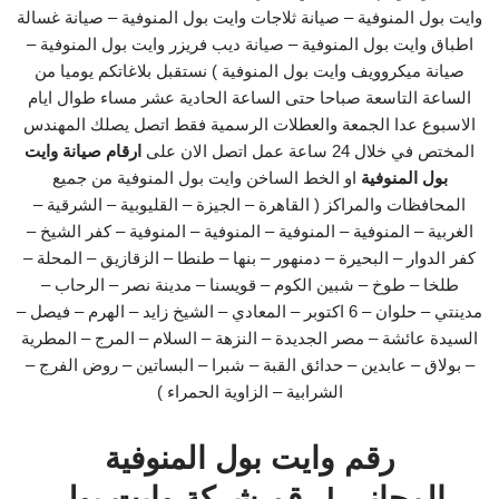
وايت بول المنوفية – صيانة ثلاجات وايت بول المنوفية – صيانة غسالة
اطباق وايت بول المنوفية – صيانة ديب فريزر وايت بول المنوفية –
صيانة ميكروويف وايت بول المنوفية ) نستقبل بلاغاتكم يوميا من
الساعة التاسعة صباحا حتى الساعة الحادية عشر مساء طوال ايام
الاسبوع عدا الجمعة والعطلات الرسمية فقط اتصل يصلك المهندس
المختص في خلال 24 ساعة عمل اتصل الان على
ارقام صيانة وايت
بول المنوفية
او الخط الساخن وايت بول المنوفية من جميع
المحافظات والمراكز ( القاهرة – الجيزة – القليوبية – الشرقية –
الغربية – المنوفية – المنوفية – المنوفية – المنوفية – كفر الشيخ –
كفر الدوار – البحيرة – دمنهور – بنها – طنطا – الزقازيق – المحلة –
طلخا – طوخ – شبين الكوم – قويسنا – مدينة نصر – الرحاب –
مدينتي – حلوان – 6 اكتوبر – المعادي – الشيخ زايد – الهرم – فيصل –
السيدة عائشة – مصر الجديدة – النزهة – السلام – المرج – المطرية
– بولاق – عابدين – حدائق القبة – شبرا – البساتين – روض الفرج –
الشرابية – الزاوية الحمراء )
رقم وايت بول المنوفية
المجاني | رقم شركة وايت بول