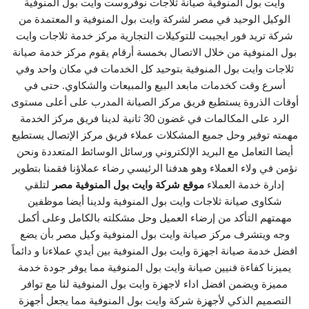
وايت بول المنوفية صيانة ثلاجات نوفروست وايت بول المنوفية
الوكيل الوحيد في مصر لشركة وايت بول المنوفية و المعتمدة من
شركة تريد فور ايجيبت للتوكيلات التجارية مركز خدمة ثلاجات وايت
بول المنوفية من خلال الاتصال بخمسة أرقام يقوم مركز خدمة صيانة
ثلاجات وايت بول المنوفية بتوحيد كل الخدمات في مكان واحد وفي
أسرع وقت كخدمات مابعد البيع والمبيعات والشكاوي. حتى في
أوقات الذروة يستطيع فريق مركز الصيانة المدرب على أعلى مستوى
الرد على المكالمات في غضون 30 ثانية لدينا فريق مركز الخدمة
مهمته توفير وحل جميع المشكلات عملاء فريق مركز الإتصال يستطيع
أيضا التعامل مع البريد الإلكتروني ورسائل الوسائط المتعددة ونحن
نؤمن في ولاء العملاء وهو هدفنا الرئيسي رضاء عملاؤنا فقمنا بتطوير
إدارة خدمة العملاء
موقع شركة وايت بول المنوفية مصر
لتلقي
شكاوى صيانة ثلاجات وايت بول المنوفية ولدينا أيضا موظفين
مهمتهم التأكد من إرضاء العميل وحل مشكلته بالكامل وعلى أكمل
وجه ويتشرف مركز صيانة وايت بول المنوفية وكيل مصر بأن يضع
افضل خدمة صيانة اجهزة وايت بول المنوفية بين أيدي عملاءنا و دائماً
يميزنا كفاءة فنيين صيانة وايت بول المنوفية مما يوفر جودة خدمة
مميزة ويضمن افضل اداء لاجهزة وايت بول المنوفية لنا مع توافر
التصميم الذكي لأجهزة شركة وايت بول المنوفية مما يجعل أجهزة