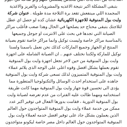
بتبقى المشكلة اكبر نتيجة الاغذيه والمشروبات والفريز والاغذية
المجمدة اللي مينفعش تقعد برة الثلاجة مدة طويلة .
عنوان شركة
وايت بول المنوفية للاجهزة الكهربائية
عشان كده لو حصل اي عطل
لثلاجتك بتبقى محتاج حد يصلحها في الحال وهذا صعب فأغلب مراكز
الصيانة التي تجدها في بحث على الانترنت او جوجل وجميعها
بالمناسبة مراكز خاصة وليست توكيل وانما مراكز خاصة تقوم بصيانة
المنتج او الجهاز وجميع الماركات كذلك نحن نعمل باسمنا ولسنا
توكيل للماركة ولكننا نختلف عنهم .. ان الصيانة الشامله على اجهزة
وايت بول المنوفية من حين لاخر تجعل اجهزة وايت بول المنوفية
تقوم بعملها بشكل افضل وقوه اعلى على الوجه الذى يلائم عملاء
وايت بول المنوفية المتميزون لذلك تسعى شركة وايت بول المنوفية
جاهده على استخدام احدث الوسائل والتكنولوجيا المتطورة مما
يؤدى الى تحسين قوة جهاز وايت بول المنوفية مهما كانت طريقة
استخدامه ومهما طالت عليه الفترات من عدم تعرضه لصيانة وايت
بول المنوفية الدورية ، فقامت بدورها الفعال فى توفير اكبر عدد
ممكن من خدمة عملاء وايت بول المنوفية المتواجدون حول العالم
الذين يعملون بشكل جاد على توفير افضل خدمه لعملاء وايت بول
المنوفية المتواجدون حول العالم داخل مصر خاصة ليكونو متواجدون