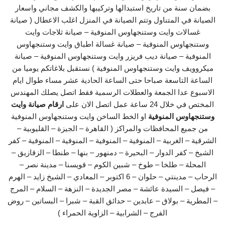
بضمان سنة من تاريخ استبدالها وتركيبها والكشف مجاني واسعار
الصيانة في المتناول وتتم الصيانة في المنزل اغلب الاعطال ( صيانة
غسالات وايت وستنجهاوس المنوفية – صيانة ثلاجات وايت
وستنجهاوس المنوفية – صيانة غسالة اطباق وايت وستنجهاوس
المنوفية – صيانة ديب فريزر وايت وستنجهاوس المنوفية – صيانة
ميكروويف وايت وستنجهاوس المنوفية ) نستقبل بلاغاتكم يوميا من
الساعة التاسعة صباحا حتى الساعة الحادية عشر مساء طوال ايام
الاسبوع عدا الجمعة والعطلات الرسمية فقط اتصل يصلك المهندس
المختص في خلال 24 ساعة عمل اتصل الان على
ارقام صيانة وايت
وستنجهاوس المنوفية
او الخط الساخن وايت وستنجهاوس المنوفية
من جميع المحافظات والمراكز ( القاهرة – الجيزة – القليوبية –
الشرقية – الغربية – المنوفية – المنوفية – المنوفية – المنوفية – كفر
الشيخ – كفر الدوار – البحيرة – دمنهور – بنها – طنطا – الزقازيق –
المحلة – طلخا – طوخ – شبين الكوم – قويسنا – مدينة نصر –
الرحاب – مدينتي – حلوان – 6 اكتوبر – المعادي – الشيخ زايد – الهرم
– فيصل – السيدة عائشة – مصر الجديدة – النزهة – السلام – المرج
– المطرية – بولاق – عابدين – حدائق القبة – شبرا – البساتين – روض
الفرج – الشرابية – الزاوية الحمراء )