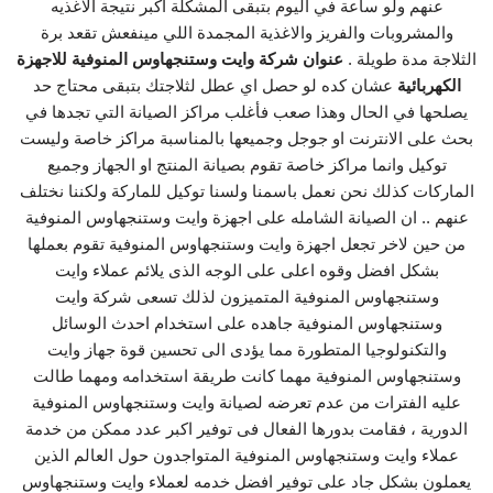
عنهم ولو ساعة في اليوم بتبقى المشكلة اكبر نتيجة الاغذيه
والمشروبات والفريز والاغذية المجمدة اللي مينفعش تقعد برة
الثلاجة مدة طويلة .
عنوان شركة وايت وستنجهاوس المنوفية للاجهزة
الكهربائية
عشان كده لو حصل اي عطل لثلاجتك بتبقى محتاج حد
يصلحها في الحال وهذا صعب فأغلب مراكز الصيانة التي تجدها في
بحث على الانترنت او جوجل وجميعها بالمناسبة مراكز خاصة وليست
توكيل وانما مراكز خاصة تقوم بصيانة المنتج او الجهاز وجميع
الماركات كذلك نحن نعمل باسمنا ولسنا توكيل للماركة ولكننا نختلف
عنهم .. ان الصيانة الشامله على اجهزة وايت وستنجهاوس المنوفية
من حين لاخر تجعل اجهزة وايت وستنجهاوس المنوفية تقوم بعملها
بشكل افضل وقوه اعلى على الوجه الذى يلائم عملاء وايت
وستنجهاوس المنوفية المتميزون لذلك تسعى شركة وايت
وستنجهاوس المنوفية جاهده على استخدام احدث الوسائل
والتكنولوجيا المتطورة مما يؤدى الى تحسين قوة جهاز وايت
وستنجهاوس المنوفية مهما كانت طريقة استخدامه ومهما طالت
عليه الفترات من عدم تعرضه لصيانة وايت وستنجهاوس المنوفية
الدورية ، فقامت بدورها الفعال فى توفير اكبر عدد ممكن من خدمة
عملاء وايت وستنجهاوس المنوفية المتواجدون حول العالم الذين
يعملون بشكل جاد على توفير افضل خدمه لعملاء وايت وستنجهاوس