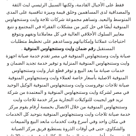
فقط على الأجيال القادمة، ولكنها السبيل الرئيسي لبث الثقة
والمصداقية لدى المساهمين وخلق قيمة وميزة تنافسية على المدى
المتوسط والبعيد. وتساهم مجموعة شركات ثلاجة وايت وستنجهاوس
المنوفية أيضًا في حل كثير من مشكلات الفقراء في المجتمع و نتبع
معايير السلوك الأخلاقي العالية في كل معاملاتنا ونفهم ونتوقع
احتياجات عملائنا وإمكانياتهم ونساعدهم على تخطيط متطلبات
المستقبل
رقم ضمان وايت وستنجهاوس المنوفية
.
صيانة وايت وستنجهاوس المنوفية في مصر تقدم خدمة صيانة اجهزة
وايت وستنجهاوس المنوفية المنزلية و توفير خدمة تجديد الضمان و
خدمات صيانة ما بعد البيع و توفر قطع غيار وايت وستنجهاوس
المنوفية الاصلية بأسعار خاصة لعملاء وايت وستنجهاوس المنوفية
صيانة ثلاجات نوفروست وايت وستنجهاوس المنوفية الوكيل الوحيد
في مصر لشركة وايت وستنجهاوس المنوفية و المعتمدة من شركة
تريد فور ايجيبت للتوكيلات التجارية مركز خدمة ثلاجات وايت
وستنجهاوس المنوفية من خلال الاتصال بخمسة أرقام يقوم مركز
خدمة صيانة ثلاجات وايت وستنجهاوس المنوفية بتوحيد كل الخدمات
في مكان واحد وفي أسرع وقت كخدمات مابعد البيع والمبيعات
والشكاوي. حتى في أوقات الذروة يستطيع فريق مركز الصيانة
المدرب على أعلى مستوى الرد على المكالمات في غضون 30 ثانية